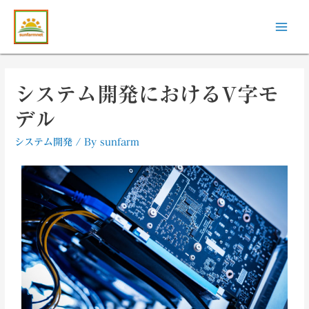
システム開発におけるV字モ
デル
システム開発
/ By
sunfarm