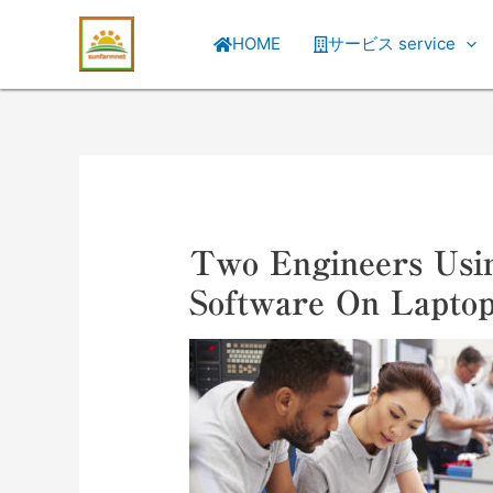
HOME
サービス service
Two Engineers Us
Software On Lapto