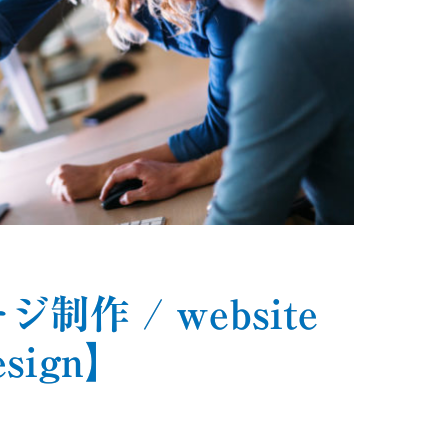
制作 / website
esign】