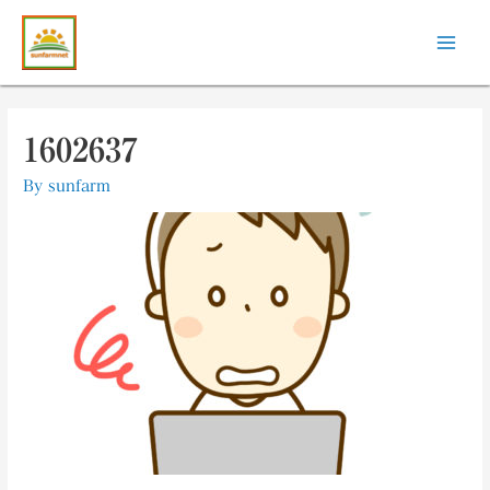
1602637
By
sunfarm